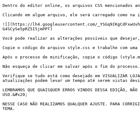
Dentro do editor online, os arquivos CSS mencionados an
Clicando em algum arquivo, ele será carregado como na i
![](https://lh4.googleusercontent.com/_YSGq9IKgCdFxwUvh
G4SCySe5pRZ5I5jmPPT)

Você pode realizar as alterações possíveis que desejar,
Copie o código do arquivo style.css e trabalhe com uma 
Após o processo de minificação, copie o código (style.m
Não esqueça de clicar em salvar após o fim do processo.

Verifique se tudo está como desejado em VISUALIZAR LOJA
atualizações podem levar um tempo até serem vistas devi
LEMBRAMOS QUE QUAISQUER ERROS VINDOS DESSA EDIÇÃO, NÃO 
USO.&#x20;

NESSE CASO NÃO REALIZAMOS QUALQUER AJUSTE. PARA CORRIGI