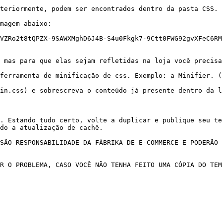
teriormente, podem ser encontrados dentro da pasta CSS.

magem abaixo:

VZRo2t8tQPZX-9SAWXMghD6J4B-S4u0Fkgk7-9Ctt0FWG92gvXFeC6RM
 mas para que elas sejam refletidas na loja você precisa
ferramenta de minificação de css. Exemplo: a Minifier. (
in.css) e sobrescreva o conteúdo já presente dentro da l
. Estando tudo certo, volte a duplicar e publique seu te
do a atualização de cachê.

SÃO RESPONSABILIDADE DA FÁBRIKA DE E-COMMERCE E PODERÃO 
R O PROBLEMA, CASO VOCÊ NÃO TENHA FEITO UMA CÓPIA DO TEM