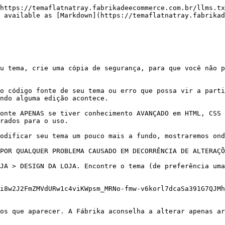
https://temaflatnatray.fabrikadeecommerce.com.br/llms.tx
 available as [Markdown](https://temaflatnatray.fabrikad
u tema, crie uma cópia de segurança, para que você não p
o código fonte de seu tema ou erro que possa vir a parti
ndo alguma edição acontece.

onte APENAS se tiver conhecimento AVANÇADO em HTML, CSS 
rados para o uso.

odificar seu tema um pouco mais a fundo, mostraremos ond
POR QUALQUER PROBLEMA CAUSADO EM DECORRÊNCIA DE ALTERAÇÕ
JA > DESIGN DA LOJA. Encontre o tema (de preferência uma
i8w2J2FmZMVdURw1c4viKWpsm_MRNo-fmw-v6korl7dcaSa391G7QJMh
os que aparecer. A Fábrika aconselha a alterar apenas ar