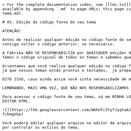
> For the complete documentation index, see [llms.txt](
available by appending `.md` to page URLs; this page is
tema.md).

# 05. Edição do código fonte do seu tema

ATENÇÃO!

Antes de realizar qualquer edição no código fonte do se
consiga voltar o código anterior, se necessário.

A Fábrika NÃO SE RESPONSABILIZA por QUAISQUER edições d
Temos o código original de todos os temas e sabemos qua
Orientamos que você realize qualquer edição no código f
já que nossos temas estão prontos e testados,  já prepa
DITO ISSO, caso ainda assim você sinta necessidade de m
LEMBRANDO, MAIS UMA VEZ, QUE NÃO NOS RESPONSABILIZAMOS 
Para acessar o código fonte de seu tema, vá em MINHA LO
EDITAR HTML.

![](https://lh6.googleusercontent.com/W6hUfcZYyfJyqYaAJ
fchHgVGe)

Você poderá editar qualquer arquivo no editor de arquiv
por controlar os estilos do tema.
