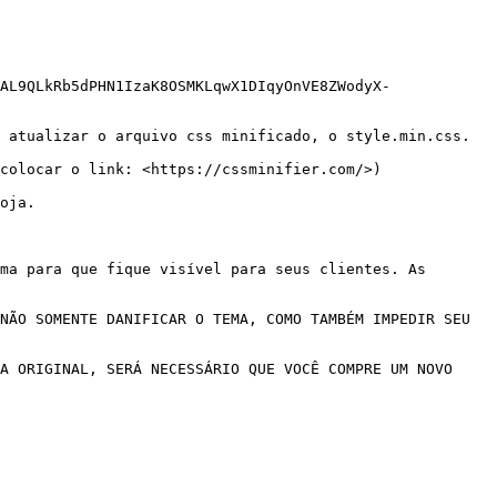
AL9QLkRb5dPHN1IzaK8OSMKLqwX1DIqyOnVE8ZWodyX-
 atualizar o arquivo css minificado, o style.min.css.

colocar o link: <https://cssminifier.com/>)

oja.

ma para que fique visível para seus clientes. As 
NÃO SOMENTE DANIFICAR O TEMA, COMO TAMBÉM IMPEDIR SEU 
A ORIGINAL, SERÁ NECESSÁRIO QUE VOCÊ COMPRE UM NOVO 