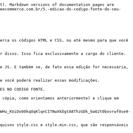
t). Markdown versions of documentation pages are 
eecommerce.com.br/5.-edicao-do-codigo-fonte-do-seu-
erca os códigos HTML e CSS, ou até mesmo para que você 
r disso. Isso fica exclusivamente a cargo do cliente. 
e JS. E também se, de fato essa edição for necessária, 
e você poderá realizar essas modificações.

ES NO CODIGO FONTE.

 cópia, como orientamos anteriormente) e clique em 
WHu_KUiDo00kqOqKlqnCITNwXkDgtA8ThzGDk_0a62t0bovrwf0se9-
quivos style.css e style.min.css, que são responsáveis 